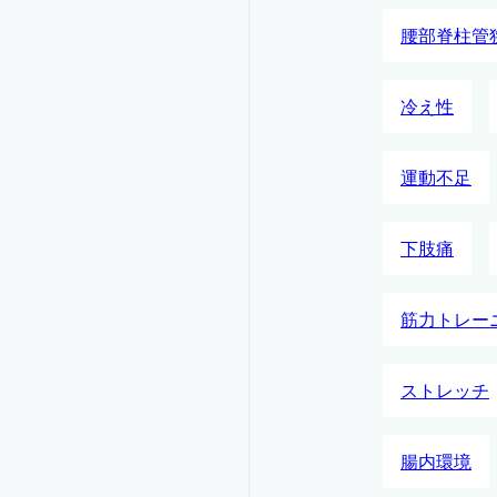
腰部脊柱管
冷え性
運動不足
下肢痛
筋力トレー
ストレッチ
腸内環境