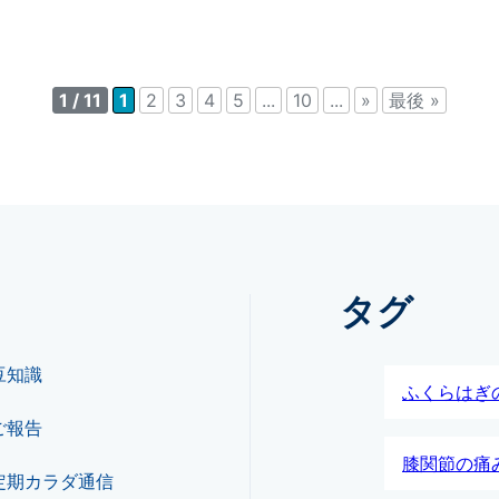
1 / 11
1
2
3
4
5
...
10
...
»
最後 »
タグ
豆知識
ふくらはぎ
ご報告
膝関節の痛
定期カラダ通信