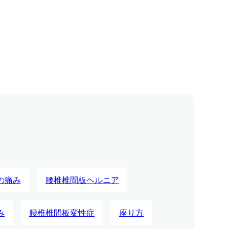
の痛み
腰椎椎間板ヘルニア
み
腰椎椎間板変性症
座り方