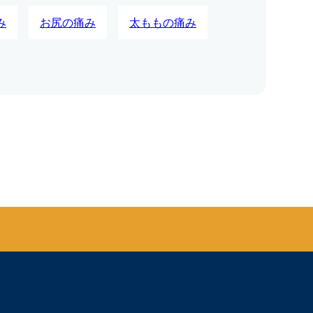
み
お尻の痛み
太ももの痛み