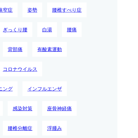
狭窄症
姿勢
腰椎すべり症
ぎっくり腰
白湯
腰痛
背部痛
有酸素運動
コロナウイルス
ニング
インフルエンザ
感染対策
座骨神経痛
腰椎分離症
浮腫み