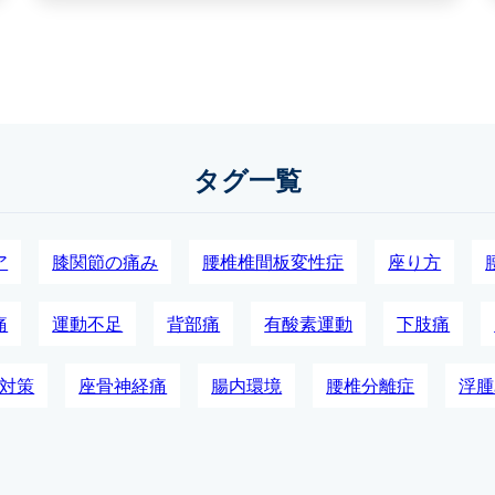
タグ一覧
ア
膝関節の痛み
腰椎椎間板変性症
座り方
痛
運動不足
背部痛
有酸素運動
下肢痛
対策
座骨神経痛
腸内環境
腰椎分離症
浮腫