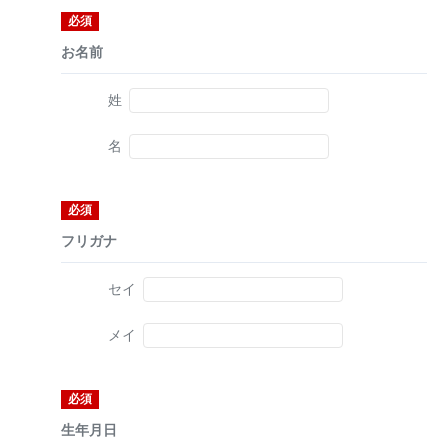
必須
お名前
姓
名
必須
フリガナ
セイ
メイ
必須
生年月日