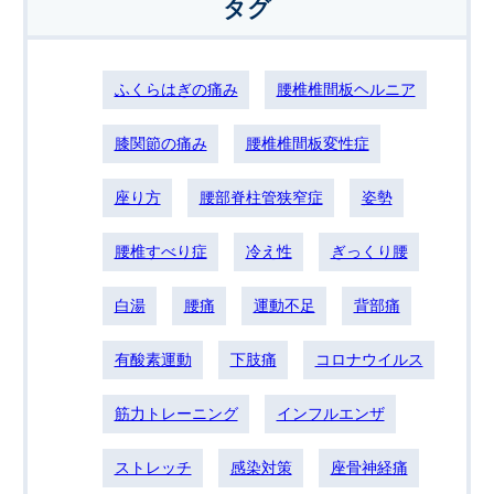
タグ
ふくらはぎの痛み
腰椎椎間板ヘルニア
膝関節の痛み
腰椎椎間板変性症
座り方
腰部脊柱管狭窄症
姿勢
腰椎すべり症
冷え性
ぎっくり腰
白湯
腰痛
運動不足
背部痛
有酸素運動
下肢痛
コロナウイルス
筋力トレーニング
インフルエンザ
ストレッチ
感染対策
座骨神経痛