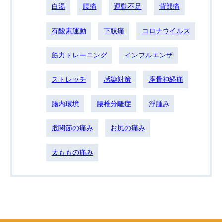
白湯
腰痛
運動不足
背部痛
有酸素運動
下肢痛
コロナウイルス
筋力トレーニング
インフルエンザ
ストレッチ
感染対策
座骨神経痛
腸内環境
腰椎分離症
浮腫み
股関節の痛み
お尻の痛み
太ももの痛み