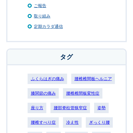
ご報告
取り組み
定期カラダ通信
タグ
ふくらはぎの痛み
腰椎椎間板ヘルニア
膝関節の痛み
腰椎椎間板変性症
座り方
腰部脊柱管狭窄症
姿勢
腰椎すべり症
冷え性
ぎっくり腰