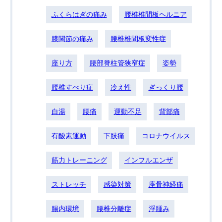
ふくらはぎの痛み
腰椎椎間板ヘルニア
膝関節の痛み
腰椎椎間板変性症
座り方
腰部脊柱管狭窄症
姿勢
腰椎すべり症
冷え性
ぎっくり腰
白湯
腰痛
運動不足
背部痛
有酸素運動
下肢痛
コロナウイルス
筋力トレーニング
インフルエンザ
ストレッチ
感染対策
座骨神経痛
腸内環境
腰椎分離症
浮腫み