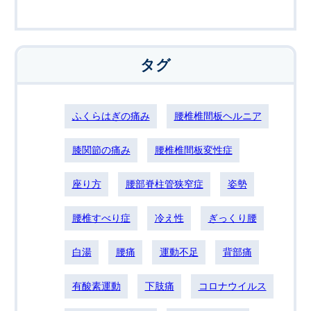
タグ
ふくらはぎの痛み
腰椎椎間板ヘルニア
膝関節の痛み
腰椎椎間板変性症
座り方
腰部脊柱管狭窄症
姿勢
腰椎すべり症
冷え性
ぎっくり腰
白湯
腰痛
運動不足
背部痛
有酸素運動
下肢痛
コロナウイルス