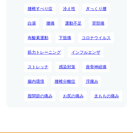
腰椎すべり症
冷え性
ぎっくり腰
白湯
腰痛
運動不足
背部痛
有酸素運動
下肢痛
コロナウイルス
筋力トレーニング
インフルエンザ
ストレッチ
感染対策
座骨神経痛
腸内環境
腰椎分離症
浮腫み
股関節の痛み
お尻の痛み
太ももの痛み