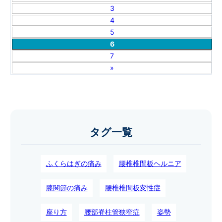
3
4
5
6
7
»
タグ一覧
ふくらはぎの痛み
腰椎椎間板ヘルニア
膝関節の痛み
腰椎椎間板変性症
座り方
腰部脊柱管狭窄症
姿勢