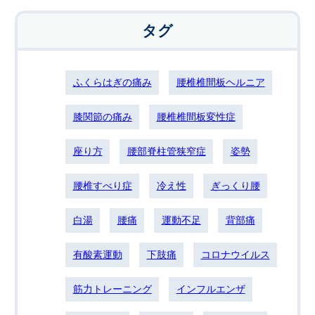
タグ
ふくらはぎの痛み
腰椎椎間板ヘルニア
膝関節の痛み
腰椎椎間板変性症
座り方
腰部脊柱管狭窄症
姿勢
腰椎すべり症
冷え性
ぎっくり腰
白湯
腰痛
運動不足
背部痛
有酸素運動
下肢痛
コロナウイルス
筋力トレーニング
インフルエンザ